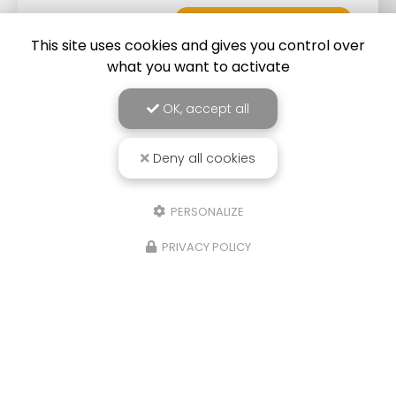
Toute l'actualité
This site uses cookies and gives you control over
what you want to activate
OK, accept all
Deny all cookies
Zone d'intervention
PERSONALIZE
PRIVACY POLICY
Nice
Marseille
Toulon
Cannes
Aix-en-Provence
Saint-Tropez
Et le secteur...