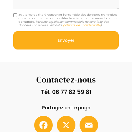
J'autorise ce site à conserver l'ensemble des données transmises
dans ce formulaire pour faciliter le suivi et le traitement de ma
demande.
(Aucune exploitation commerciale ne sera faite des
données conservées. Voir notre
politique de confidentialité
)
Contactez-nous
Tél.
06 77 82 59 81
Partagez cette page
Facebook
X
Email