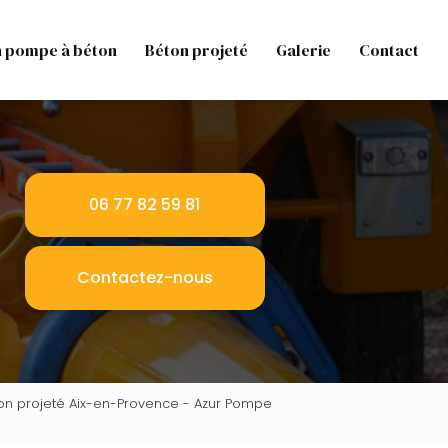
n pompe à béton
Béton projeté
Galerie
Contact
06 77 82 59 81
Contactez-nous
on projeté Aix-en-Provence - Azur Pompe