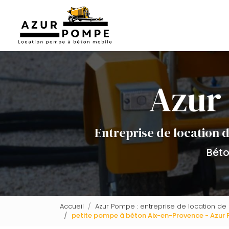
Aller
Navigation principale
au
contenu
principal
Entreprise de location 
Béto
Accueil
Azur Pompe : entreprise de location d
petite pompe à béton Aix-en-Provence - Azur