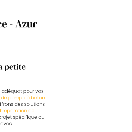
e - Azur
a petite
t adéquat pour vos
on de pompe à béton
ffrons des solutions
t réparation de
rojet spécifique ou
 avec