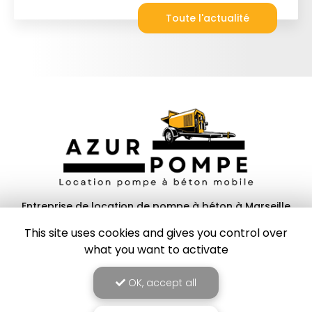
Toute l'actualité
Entreprise de location de pompe à béton à Marseille
13600 La Ciotat
This site uses cookies and gives you control over
what you want to activate
06 77 82 59 81
Lundi au samedi :
OK, accept all
8h à 19h