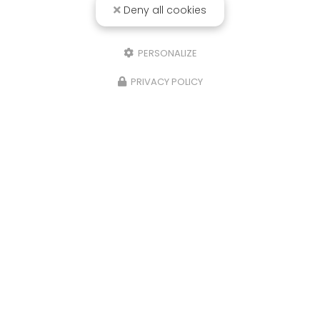
Deny all cookies
Voir
+
d'infos sur
instagram
PERSONALIZE
PRIVACY POLICY
Envoyez un message
Nom Prénom
Société
Email
Téléphone
Message