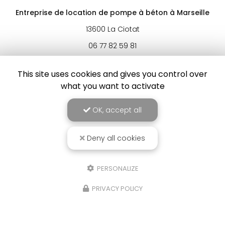
Entreprise de location de pompe à béton à Marseille
13600 La Ciotat
06 77 82 59 81
Lundi au samedi :
8h à 19h
This site uses cookies and gives you control over
what you want to activate
Voir
+
d'infos sur
instagram
OK, accept all
Deny all cookies
Envoyez un message
PERSONALIZE
Nom Prénom
PRIVACY POLICY
Société