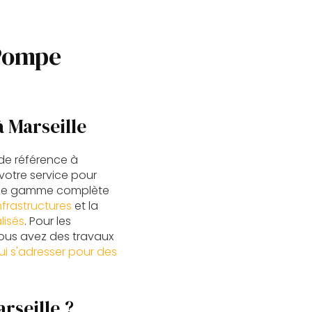
 Pompe
 Marseille
de référence à
 votre service pour
 une gamme complète
nfrastructures
et la
lisés
. Pour les
 vous avez des travaux
ui s'adresser pour des
rseille ?