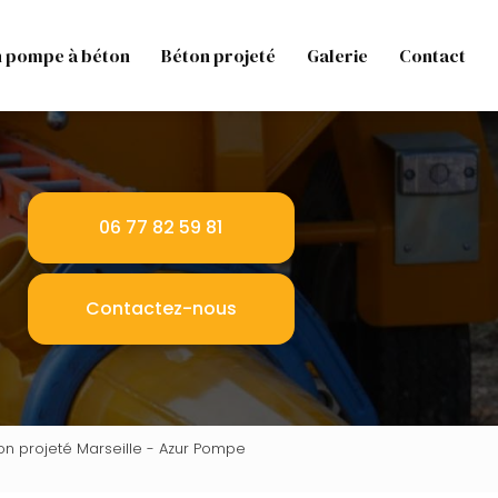
n pompe à béton
Béton projeté
Galerie
Contact
06 77 82 59 81
Contactez-nous
n projeté Marseille - Azur Pompe