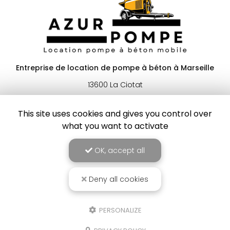
Entreprise de location de pompe à béton à Marseille
13600 La Ciotat
06 77 82 59 81
This site uses cookies and gives you control over
Lundi au samedi :
what you want to activate
8h à 19h
OK, accept all
Voir
+
d'infos sur
instagram
Deny all cookies
PERSONALIZE
Envoyez un message