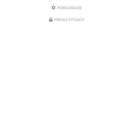
PERSONALIZE
PRIVACY POLICY
Envoyez un message
Nom Prénom
Société
Email
Téléphone
Message