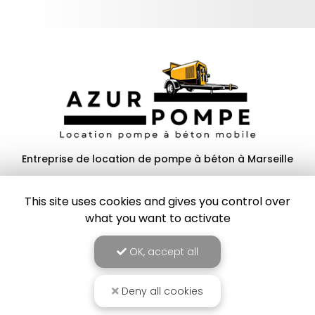
Entreprise de location de pompe à béton à Marseille
13600 La Ciotat
This site uses cookies and gives you control over
06 77 82 59 81
what you want to activate
Lundi au samedi :
8h à 19h
OK, accept all
Voir
+
d'infos sur
instagram
Deny all cookies