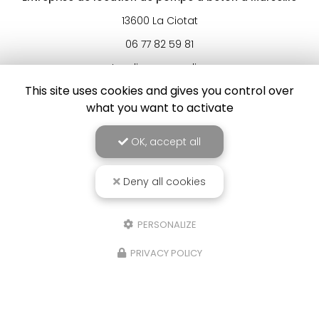
13600 La Ciotat
06 77 82 59 81
Lundi au samedi :
8h à 19h
This site uses cookies and gives you control over
what you want to activate
Voir
+
d'infos sur
instagram
OK, accept all
Deny all cookies
Envoyez un message
PERSONALIZE
Nom Prénom
PRIVACY POLICY
Société
Email